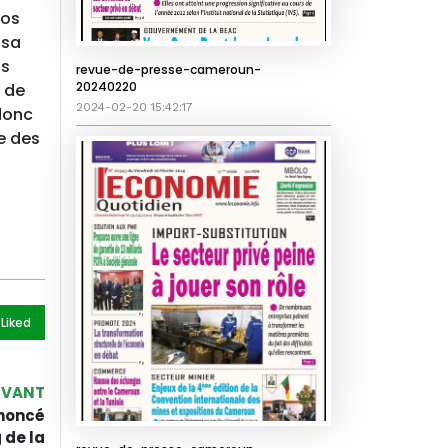
tos
 sa
ls
revue-de-presse-cameroun-
20240220
 de
2024-02-20 15:42:17
donc
e des
 Like
d
IVANT
noncé
 de la