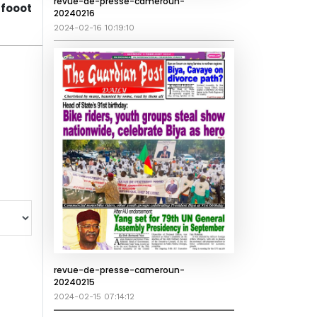
revue-de-presse-cameroun-
fooot
20240216
2024-02-16 10:19:10
revue-de-presse-cameroun-
20240215
2024-02-15 07:14:12