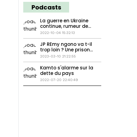
Podcasts
La guerre en Ukraine
continue, rumeur de
remaniement au
2022-10-04 15:32:13
Camerou
JP REmy ngono va t-il
trop loin ? Une prison
VIP pour les
2023-03-10 21:22:55
prisonniers ? La
doyenne s'étonne.
Kamto s'alarme sur la
dette du pays
2022-07-20 22:40:49