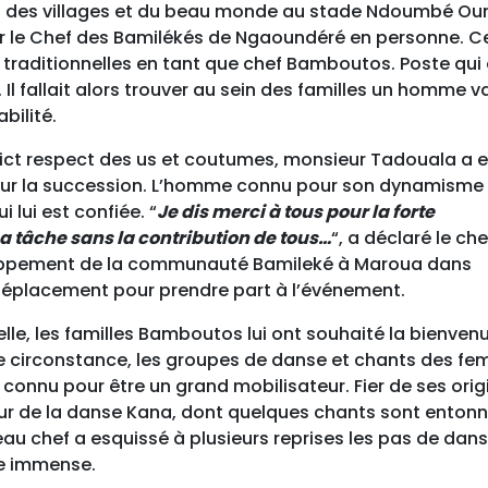
efs des villages et du beau monde au stade Ndoumbé Ou
 par le Chef des Bamilékés de Ngaoundéré en personne. Ce
traditionnelles en tant que chef Bamboutos. Poste qui 
 Il fallait alors trouver au sein des familles un homme v
bilité.
trict respect des us et coutumes, monsieur Tadouala a 
our la succession. L’homme connu pour son dynamisme 
 lui est confiée. “
Je dis merci à tous pour la forte
a tâche sans la contribution de tous…
“, a déclaré le che
oppement de la communauté Bamileké à Maroua dans
 déplacement pour prendre part à l’événement.
lle, les familles Bamboutos lui ont souhaité la bienven
 circonstance, les groupes de danse et chants des f
onnu pour être un grand mobilisateur. Fier de ses orig
eur de la danse Kana, dont quelques chants sont enton
eau chef a esquissé à plusieurs reprises les pas de dan
ie immense.