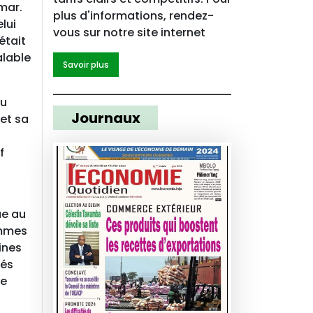
mar.
plus d'informations, rendez-
lui
vous sur notre site internet
était
alable
Savoir plus
eu
Journaux
et sa
f
ue au
emmes
ines
nés
se