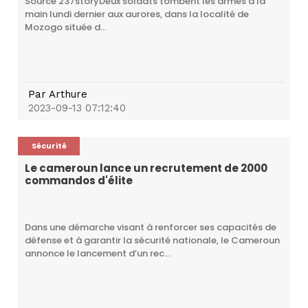
Source 237storyDeux soldats tombent les armes à la
main lundi dernier aux aurores, dans la localité de
Mozogo située d...
Par
Arthure
2023-09-13 07:12:40
Sécurité
Le cameroun lance un recrutement de 2000
commandos d'élite
Dans une démarche visant à renforcer ses capacités de
défense et à garantir la sécurité nationale, le Cameroun
annonce le lancement d’un rec...