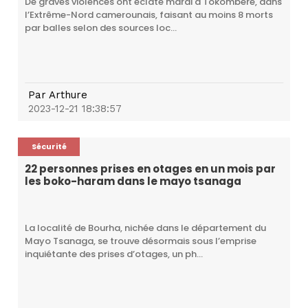
De graves violences ont éclaté mardi à Tokombéré, dans
l’Extrême-Nord camerounais, faisant au moins 8 morts
par balles selon des sources loc...
Par
Arthure
2023-12-21 18:38:57
Sécurité
22 personnes prises en otages en un mois par
les boko-haram dans le mayo tsanaga
La localité de Bourha, nichée dans le département du
Mayo Tsanaga, se trouve désormais sous l’emprise
inquiétante des prises d’otages, un ph...