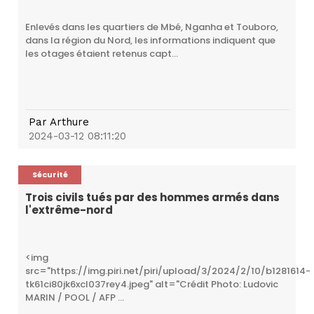
Enlevés dans les quartiers de Mbé, Nganha et Touboro,
dans la région du Nord, les informations indiquent que
les otages étaient retenus capt...
Par
Arthure
2024-03-12 08:11:20
Sécurité
Trois civils tués par des hommes armés dans
l'extrême-nord
<img
src="https://img.piri.net/piri/upload/3/2024/2/10/b1281614-
tk61ci80jk6xcl037rey4.jpeg" alt="Crédit Photo: Ludovic
MARIN / POOL / AFP ...