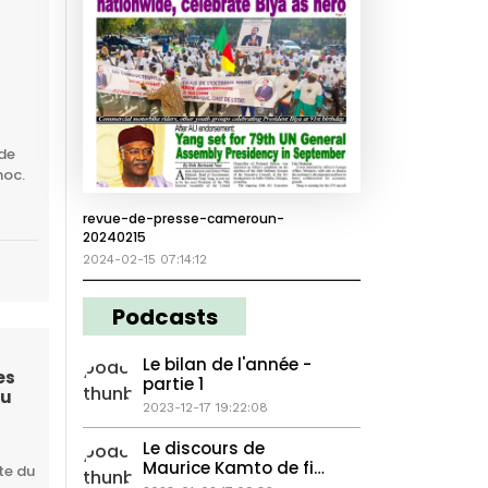
 de
hoc.
revue-de-presse-cameroun-
20240215
2024-02-15 07:14:12
Podcasts
Le bilan de l'année -
es
partie 1
au
2023-12-17 19:22:08
Le discours de
Maurice Kamto de fin
te du
d'année 2022