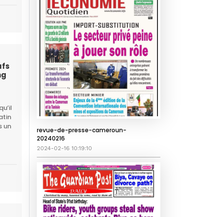
ufs
ng
u’il
atin
s un
revue-de-presse-cameroun-
20240216
2024-02-16 10:19:10