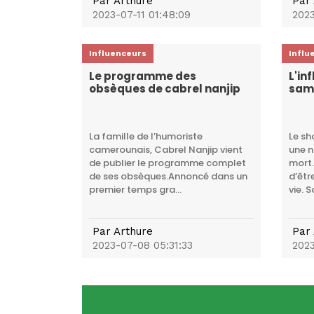
Par
Arthure
Par
2023-07-11 01:48:09
2023
Influenceurs
Influ
Le programme des
L'in
obsèques de cabrel nanjip
samy
La famille de l’humoriste
Le sh
camerounais, Cabrel Nanjip vient
une n
de publier le programme complet
mort.
de ses obsèques.Annoncé dans un
d’êtr
premier temps gra...
vie. S
Par
Arthure
Par
2023-07-08 05:31:33
2023