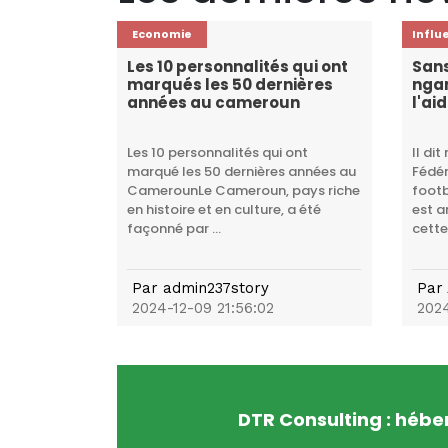
Economie
Influ
Les 10 personnalités qui ont
Sans
marqués les 50 dernières
nga
années au cameroun
l'ai
Les 10 personnalités qui ont
Il dit
marqué les 50 dernières années au
Fédé
CamerounLe Cameroun, pays riche
footb
en histoire et en culture, a été
est a
façonné par ...
cette
Par
admin237story
Par
2024-12-09 21:56:02
2024
DTR Consulting : héb