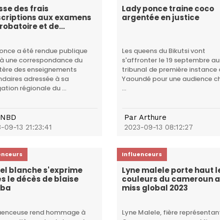
se des frais
Lady ponce traine coco
scriptions aux examens
argentée en justice
robatoire et de
calauréat au cameroun.
once a été rendue publique
Les queens du Bikutsi vont
 à une correspondance du
s'affronter le 19 septembre au
tère des enseignements
tribunal de première instance
daires adressée à sa
Yaoundé pour une audience c
ation régionale du ...
...
NBD
Par
Arthure
-09-13 21:23:41
2023-09-13 08:12:27
enceurs
Influenceurs
el blanche s'exprime
Lyne malele porte haut l
s le décès de blaise
couleurs du cameroun 
aba
miss global 2023
luenceuse rend hommage à
Lyne Malele, fière représentan