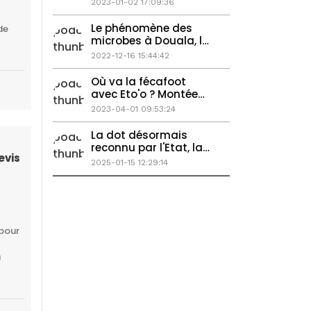
2023-01-02 17:09:36
Le phénomène des
de
microbes à Douala, le
discours de paul biya
2022-12-16 15:44:42
aux USA
Où va la fécafoot
avec Eto'o ? Montée
du tribalisme à
2023-04-01 09:53:24
Douala ? Valsero sans
passeport
La dot désormais
reconnu par l'Etat, la
evis
vie chère au
2025-01-15 12:29:14
Cameroun en
augmentation
 pour
a