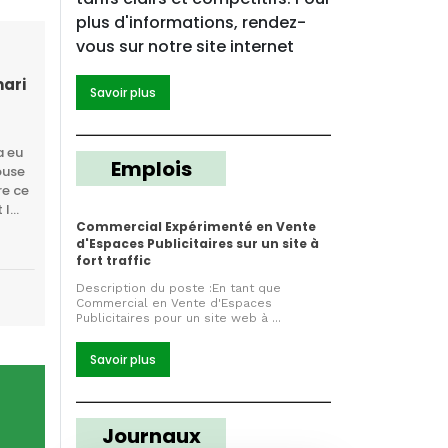
plus d'informations, rendez-
vous sur notre site internet
mari
Savoir plus
a eu
Emplois
ouse
re ce
I...
Commercial Expérimenté en Vente
d'Espaces Publicitaires sur un site à
fort traffic
Description du poste :En tant que
Commercial en Vente d'Espaces
Publicitaires pour un site web à ...
Savoir plus
Journaux