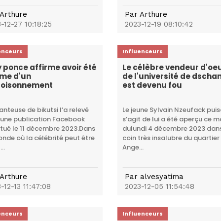
Arthure
Par
Arthure
-12-27 10:18:25
2023-12-19 08:10:42
enceurs
Influenceurs
 ponce affirme avoir été
Le célèbre vendeur d'oe
ime d'un
de l'université de dscha
oisonnement
est devenu fou
anteuse de bikutsi l’a relevé
Le jeune Sylvain Nzeufack puisq
une publication Facebook
s’agit de lui a été aperçu ce m
tué le 11 décembre 2023.Dans
dulundi 4 décembre 2023 dan
nde où la célébrité peut être
coin très insalubre du quartier
..
Ange...
Arthure
Par
alvesyatima
-12-13 11:47:08
2023-12-05 11:54:48
enceurs
Influenceurs