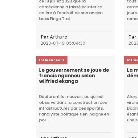
ce 18 juillet 2023 que la
tous 
comédienne a laissé éclater sa
arrac
colère à l’endroit de son ancien
jours
boss Fingo Tral...
remar
Par
Arthure
Par
2023-07-19 05:04:30
2023
Influenceurs
Influ
Le gouvernement se joue de
La 
francis ngannou selon
dém
wilfried ekanga
Déplorant le mauvais jeu qui est
Alors
observé dans la construction des
viral
infrastructures par des sportifs,
Daph
l’analyste politique s’en indigne en
étant
poi...
une so