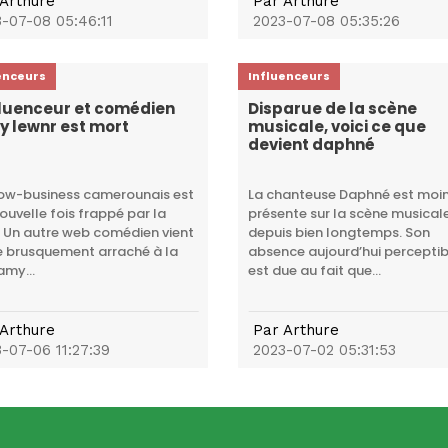
Arthure
Par
Arthure
-07-08 05:46:11
2023-07-08 05:35:26
enceurs
Influenceurs
fluenceur et comédien
Disparue de la scène
 lewnr est mort
musicale, voici ce que
devient daphné
ow-business camerounais est
La chanteuse Daphné est moi
ouvelle fois frappé par la
présente sur la scène musical
 Un autre web comédien vient
depuis bien longtemps. Son
e brusquement arraché à la
absence aujourd’hui perceptib
amy...
est due au fait que...
Arthure
Par
Arthure
-07-06 11:27:39
2023-07-02 05:31:53