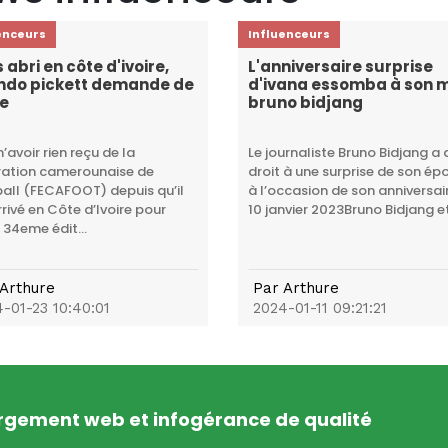
enceurs
Influenceurs
 abri en côte d'ivoire,
L'anniversaire surprise
ndo pickett demande de
d'ivana essomba à son 
de
bruno bidjang
 n’avoir rien reçu de la
Le journaliste Bruno Bidjang a 
ration camerounaise de
droit à une surprise de son ép
all (FECAFOOT) depuis qu’il
à l’occasion de son anniversai
rrivé en Côte d’Ivoire pour
10 janvier 2023Bruno Bidjang et 
 34eme édit...
Arthure
Par
Arthure
-01-23 10:40:01
2024-01-11 09:21:21
ergement web et infogérance de qualité