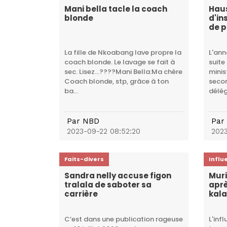
Mani bella tacle la coach
Haus
blonde
d'in
de p
bac
La fille de Nkoabang lave propre la
L'ann
coach blonde. Le lavage se fait à
suite
sec. Lisez...????Mani Bella:Ma chère
minis
Coach blonde, stp, grâce à ton
secon
ba...
délég
Par
NBD
Par
2023-09-22 08:52:20
2023
Faits-divers
Influ
Sandra nelly accuse figon
Muri
tralala de saboter sa
aprè
carrière
kal
C’est dans une publication rageuse
L'inf