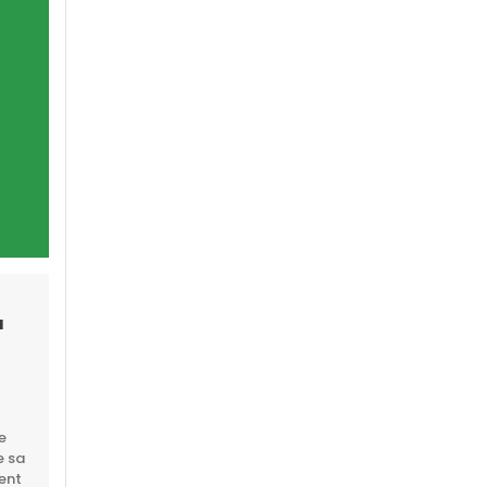
u
e
e sa
ient