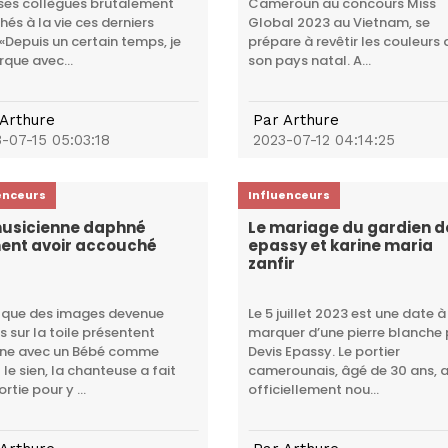
ses collègues brutalement
Cameroun au concours Miss
hés à la vie ces derniers
Global 2023 au Vietnam, se
.«Depuis un certain temps, je
prépare à revêtir les couleurs 
que avec...
son pays natal. A...
Arthure
Par
Arthure
-07-15 05:03:18
2023-07-12 04:14:25
enceurs
Influenceurs
musicienne daphné
Le mariage du gardien d
ent avoir accouché
epassy et karine maria
zanfir
 que des images devenue
Le 5 juillet 2023 est une date à
es sur la toile présentent
marquer d’une pierre blanche
ne avec un Bébé comme
Devis Epassy. Le portier
 le sien, la chanteuse a fait
camerounais, âgé de 30 ans, 
rtie pour y ...
officiellement nou...