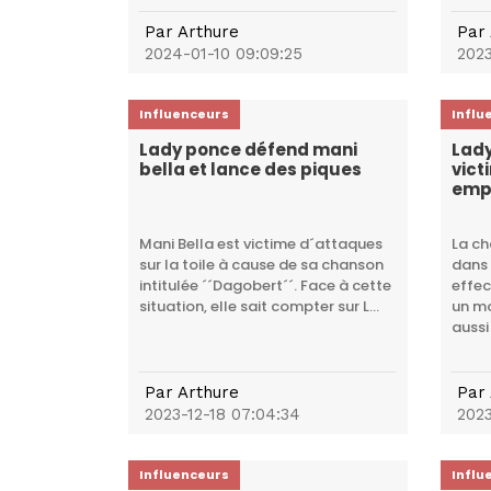
Par
Arthure
Par
2024-01-10 09:09:25
2023
Influenceurs
Influ
Lady ponce défend mani
Lady
bella et lance des piques
vict
emp
Mani Bella est victime d´attaques
La ch
sur la toile à cause de sa chanson
dans 
intitulée ´´Dagobert´´. Face à cette
effec
situation, elle sait compter sur L...
un mo
aussi .
Par
Arthure
Par
2023-12-18 07:04:34
2023
Influenceurs
Influ