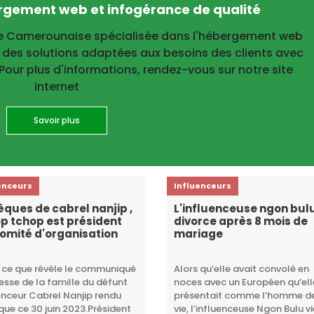
ergement web et infogérance de qualité
se Camerounaise spécialisée dans l'hébergement web
 des solutions adaptées aux besoins des clients avec
. Pour plus d'informations, rendez-vous sur notre site
internet
Savoir plus
enceurs
Influenceurs
ques de cabrel nanjip ,
L'influenceuse ngon bul
p tchop est président
divorce après 8 mois de
omité d'organisation
mariage
 ce que révèle le communiqué
Alors qu’elle avait convolé en
esse de la famille du défunt
noces avec un Européen qu’ell
enceur Cabrel Nanjip rendu
présentait comme l’homme d
que ce 30 juin 2023.Président
vie, l’influenceuse Ngon Bulu v