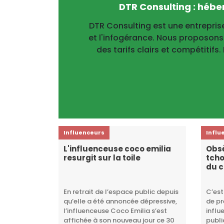
DTR Consulting : héb
DTR Consulting est une entrepri
et l'infogérance. Nous proposons
des tarifs clairs et compétitifs
Influenceurs
Influ
L'influenceuse coco emilia
Obsè
resurgit sur la toile
tcho
du c
En retrait de l’espace public depuis
C’est
qu’elle a été annoncée dépressive,
de pr
l’influenceuse Coco Emilia s’est
influ
affichée à son nouveau jour ce 30
publi