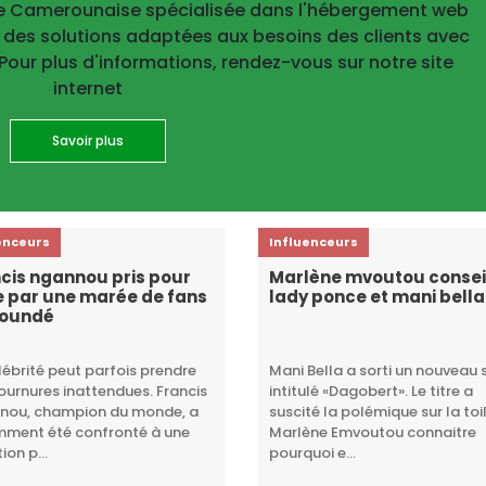
se Camerounaise spécialisée dans l'hébergement web
 des solutions adaptées aux besoins des clients avec
. Pour plus d'informations, rendez-vous sur notre site
internet
Savoir plus
enceurs
Influenceurs
cis ngannou pris pour
Marlène mvoutou consei
e par une marée de fans
lady ponce et mani bella
aoundé
lébrité peut parfois prendre
Mani Bella a sorti un nouveau 
ournures inattendues. Francis
intitulé «Dagobert». Le titre a
nou, champion du monde, a
suscité la polémique sur la toi
mment été confronté à une
Marlène Emvoutou connaitre
ion p...
pourquoi e...