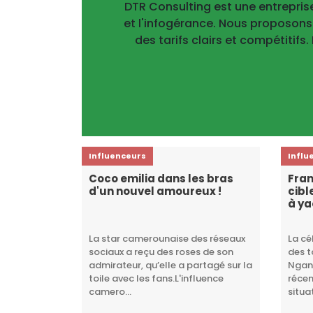
DTR Consulting est une entrepri
et l'infogérance. Nous proposons
des tarifs clairs et compétitifs
Influenceurs
Influ
Coco emilia dans les bras
Fran
d'un nouvel amoureux !
cibl
à y
La star camerounaise des réseaux
La cé
sociaux a reçu des roses de son
des t
admirateur, qu’elle a partagé sur la
Ngan
toile avec les fans.L'influence
réce
camero...
situat