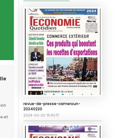
lle
revue-de-presse-cameroun-
son
20240220
2024-02-20 15:42:17
le et