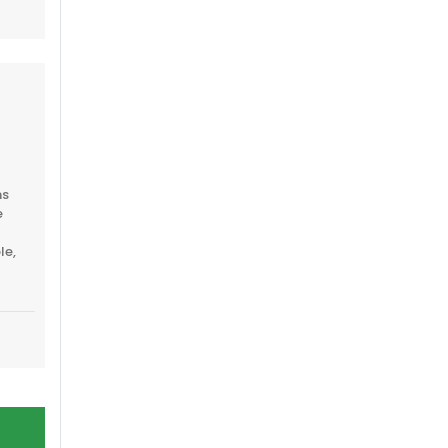
ns
e
le,