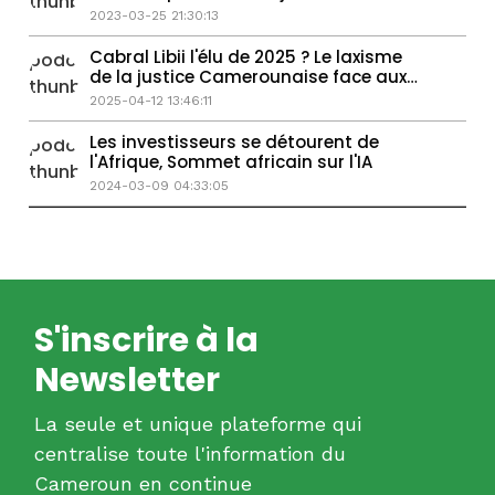
mondiale de l'eau
2023-03-25 21:30:13
Cabral Libii l'élu de 2025 ? Le laxisme
de la justice Camerounaise face aux
féminicides
2025-04-12 13:46:11
Les investisseurs se détourent de
l'Afrique, Sommet africain sur l'IA
2024-03-09 04:33:05
S'inscrire à la
Newsletter
La seule et unique plateforme qui
centralise toute l'information du
Cameroun en continue