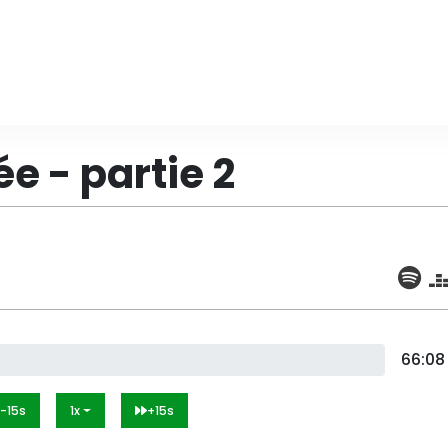
ée - partie 2
66:08
-15s
1x
+15s