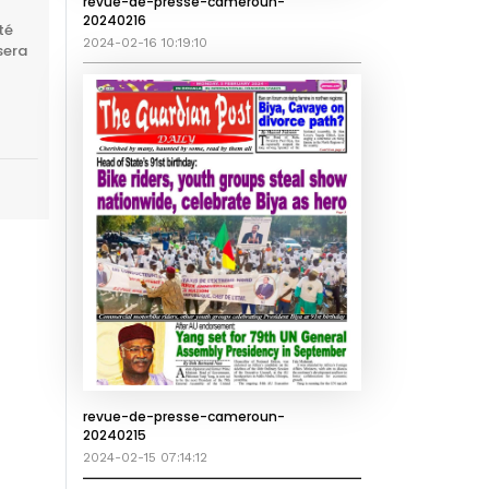
revue-de-presse-cameroun-
20240216
té
2024-02-16 10:19:10
sera
revue-de-presse-cameroun-
20240215
2024-02-15 07:14:12