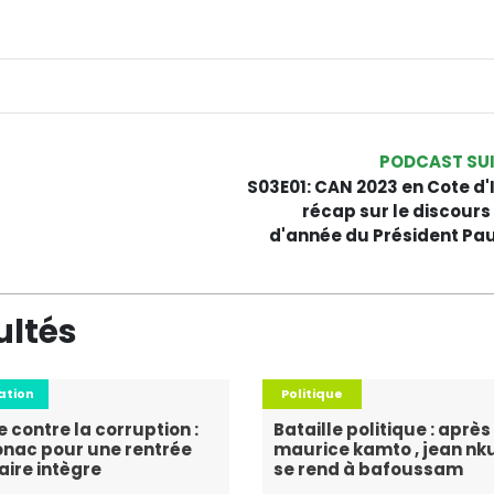
PODCAST SU
S03E01: CAN 2023 en Cote d'I
récap sur le discours 
d'année du Président Pau
ultés
ation
Politique
e contre la corruption :
Bataille politique : après
onac pour une rentrée
maurice kamto , jean nk
aire intègre
se rend à bafoussam