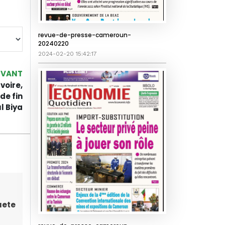
revue-de-presse-cameroun-
20240220
2024-02-20 15:42:17
IVANT
voire,
de fin
l Biya
uete