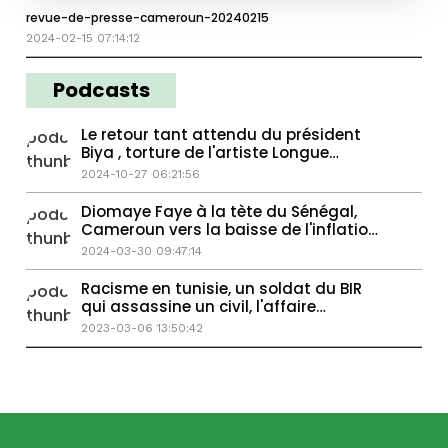
revue-de-presse-cameroun-20240215
2024-02-15 07:14:12
Podcasts
Le retour tant attendu du président
Biya , torture de l'artiste Longue
Longue
2024-10-27 06:21:56
Diomaye Faye à la tète du Sénégal,
Cameroun vers la baisse de l'inflation
?
2024-03-30 09:47:14
Racisme en tunisie, un soldat du BIR
qui assassine un civil, l'affaire
martinez
2023-03-06 13:50:42