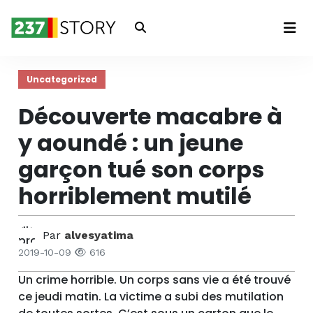
Connexion
Uncategorized
Découverte macabre à
y aoundé : un jeune
garçon tué son corps
horriblement mutilé
Par
alvesyatima
2019-10-09
616
Un crime horrible. Un corps sans vie a été trouvé
ce jeudi matin. La victime a subi des mutilation