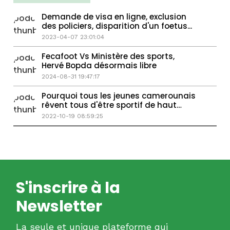
Demande de visa en ligne, exclusion
des policiers, disparition d'un foetus...
2023-04-07 23:01:04
Fecafoot Vs Ministère des sports,
Hervé Bopda désormais libre
2024-08-31 19:47:17
Pourquoi tous les jeunes camerounais
rêvent tous d'être sportif de haut
niveau
2022-10-19 08:59:25
S'inscrire à la
Newsletter
La seule et unique plateforme qui