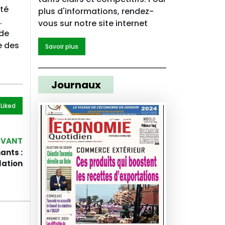
êté
plus d'informations, rendez-
.
vous sur notre site internet
 de
e des
Savoir plus
Journaux
 Like
d
IVANT
ants :
lation