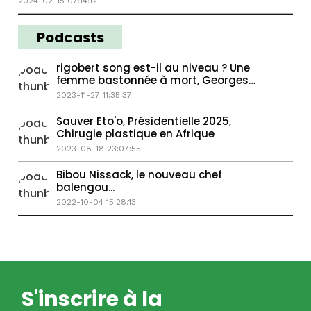
2024-02-15 07:14:12
Podcasts
rigobert song est-il au niveau ? Une
femme bastonnée à mort, Georges
Weah passe la main...
2023-11-27 11:35:37
Sauver Eto'o, Présidentielle 2025,
Chirugie plastique en Afrique
2023-08-18 23:07:55
Bibou Nissack, le nouveau chef
balengou...
2022-10-04 15:28:13
S'inscrire à la