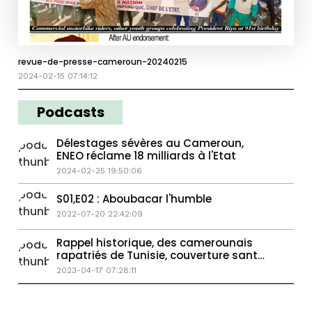
revue-de-presse-cameroun-20240215
2024-02-15 07:14:12
Podcasts
Délestages sévères au Cameroun,
ENEO réclame 18 milliards à l'Etat
2024-02-25 19:50:06
S01,E02 : Aboubacar l'humble
2022-07-20 22:42:09
Rappel historique, des camerounais
rapatriés de Tunisie, couverture santé
universelle
2023-04-17 07:28:11