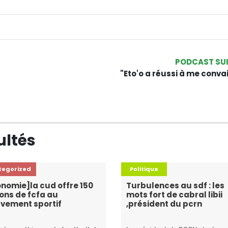
PODCAST SU
"Eto'o a réussi à me conva
ultés
tegorized
Politique
nomie]la cud offre 150
Turbulences au sdf : les
ions de fcfa au
mots fort de cabral libii
vement sportif
,président du pcrn