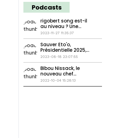
Podcasts
rigobert song est-il
au niveau ? Une
femme bastonnée à
2023-11-27 11:35:37
mort, Georges Weah
passe la main...
Sauver Eto'o,
Présidentielle 2025,
Chirugie plastique en
2023-08-18 23:07:55
Afrique
Bibou Nissack, le
nouveau chef
balengou...
2022-10-04 15:28:13