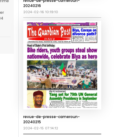
revue-de-presse-cameroun-
primé
20240216
er
2024-02-16 10:19:10
34
revue-de-presse-cameroun-
20240215
2024-02-15 07:14:12