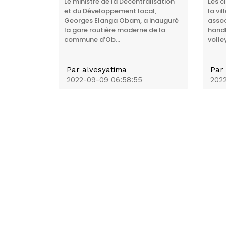
Le ministre de la Décentralisation
Les c
et du Développement local,
la vi
Georges Elanga Obam, a inauguré
assoc
la gare routière moderne de la
handb
commune d’Ob...
volley
Par
alvesyatima
Par
2022-09-09 06:58:55
2022