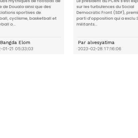
lubs mythiques de football de
Le président du PCRN s’est ex
lle de Douala ainsi que des
sur les turbulences du Social
iations sportives de
Democratic Front (SDF), premi
all, cyclisme, basketball et
parti d’opposition qui a exclu 
ball o...
militants...
Bangda Elom
Par
alvesyatima
-01-21 05:33:03
2023-02-28 17:16:06