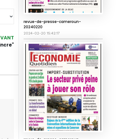
revue-de-presse-cameroun-
20240220
2024-02-20 15:42:17
IVANT
incre"