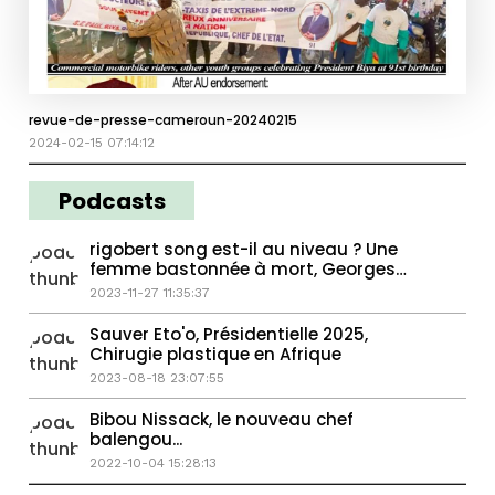
revue-de-presse-cameroun-20240215
2024-02-15 07:14:12
Podcasts
rigobert song est-il au niveau ? Une
femme bastonnée à mort, Georges
Weah passe la main...
2023-11-27 11:35:37
Sauver Eto'o, Présidentielle 2025,
Chirugie plastique en Afrique
2023-08-18 23:07:55
Bibou Nissack, le nouveau chef
balengou...
2022-10-04 15:28:13