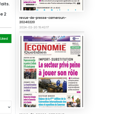
aits.
e 2
revue-de-presse-cameroun-
20240220
2024-02-20 15:42:17
 Like
d