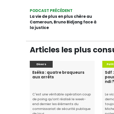
PODCAST PRÉCÉDENT
La vie de plus en plus chère au
Cameroun, Bruno Bidjang face à
la justice
Articles les plus cons
Divers
Poli
Eséka : quatre braqueurs
Sdf 
aux arrêts
pour
ndi 
C'est une véritable opération coup
Le vi
de poing qu’ont réalisé le week-
democ
end dernier les éléments du
toujo
commissariat de sécurité publique
Mich
de la vi...
poten