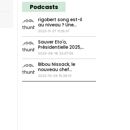
Podcasts
rigobert song est-il
au niveau ? Une
femme bastonnée à
2023-11-27 11:35:37
mort, Georges Weah
passe la main...
Sauver Eto'o,
Présidentielle 2025,
Chirugie plastique en
2023-08-18 23:07:55
Afrique
Bibou Nissack, le
nouveau chef
balengou...
2022-10-04 15:28:13