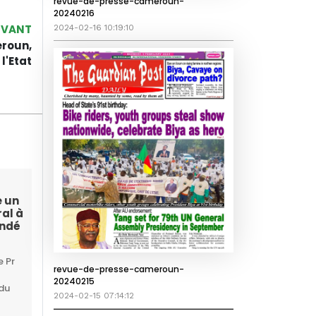
revue-de-presse-cameroun-
20240216
IVANT
2024-02-16 10:19:10
roun,
l'Etat
e un
al à
undé
 Pr
revue-de-presse-cameroun-
20240215
 du
2024-02-15 07:14:12