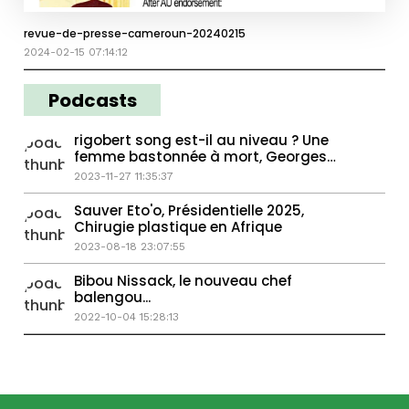
revue-de-presse-cameroun-20240215
2024-02-15 07:14:12
Podcasts
rigobert song est-il au niveau ? Une
femme bastonnée à mort, Georges
Weah passe la main...
2023-11-27 11:35:37
Sauver Eto'o, Présidentielle 2025,
Chirugie plastique en Afrique
2023-08-18 23:07:55
Bibou Nissack, le nouveau chef
balengou...
2022-10-04 15:28:13