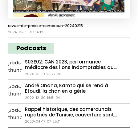
revue-de-presse-cameroun-20240215
2024-02-15 07:14:12
Podcasts
S03E02: CAN 2023, performance
médiocre des lions indomptables du
Cameroun
2024-01-19 23:27:26
André Onana, Kamto qui se rend à
Etoudi, la chan en algérie
2022-12-30 14:51:04
Rappel historique, des camerounais
rapatriés de Tunisie, couverture santé
universelle
2023-04-17 07:28:11