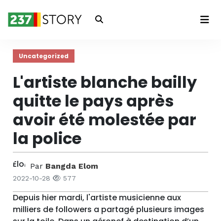
Connexion
Uncategorized
L'artiste blanche bailly
quitte le pays après
avoir été molestée par
la police
Par
Bangda Elom
2022-10-28
577
Depuis hier mardi, l'artiste musicienne aux
milliers de followers a partagé plusieurs images