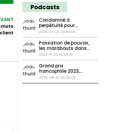
Podcasts
IVANT
Condamné à
perpétuité pour
e moto
meurtre, Résultats
client
2024-07-22 04:44:56
Catastrophique du
Baccalauréat au
Passation de pouvoir,
Cameroun
les marabouts dans
le championnats...
2023-11-20 15:39:45
Grand prix
francophilie 2023,
Pourquoi la France a
2023-08-12 06:05:02
perdu l'Afrique,
Ngannou Vs Furry,