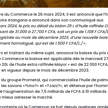
e du Commerce le 26 mars 2024, il est annoncé que l’h
Magloire Atangana a annoncé dans son communiqué aux
s 2024, le prix au détail du bidon 25 L d’huile raffinée 
t de 31.000 à 27.700 F CFA, soit un prix de 1.108 F CFA/L.
egistrée au mois de décembre 2023, d’une nouvelle bai
lement homologué, qui est de 1.500 F CFA/L./
».
et traitant du même sujet, annonce la baisse du prix
 du Commerce la baisse est applicable dès le mercredi 2
 20L de l’huile extra raffinée Mayor » est de 22 000 FCFA,
prix en vigueur depuis le mois de décembre 2023.
ale du groupe Prometal, qui commercialise l’huile de palm
e les savons «?Uno?» et «?Jazz?», et détenue par l’hom
l’augmentation de 7,5 milliards de FCFA à 10 milliards
e mieux adresser le marché.
n contexte où le Cameroun se bat depuis quelques anné