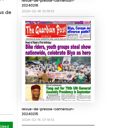
revue-de-presse-cameroun-
20240216
us de
2024-02-16 10:19:10
revue-de-presse-cameroun-
20240215
2024-02-15 07:14:12
 Like
d