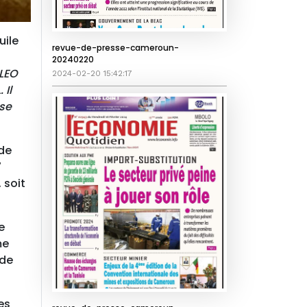
uile
revue-de-presse-cameroun-
20240220
OLEO
2024-02-20 15:42:17
 Il
sse
 de
7
 soit
e
me
 de
es