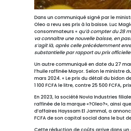
Dans un communiqué signé par le ministr
Oleo a revu ses prix à la baisse. Luc 
consommateurs «
qu’à compter du 28 mar
va connaître une nouvelle baisse, en passan
s’agit là, après celle précédemment enr
substantielle par rapport au prix officiel
Un autre communiqué en date du 27 mars 
l’huile raffinée Mayor. Selon le ministre
mars 2024. « Le prix du détail du bidon de
1 100 FCFA le litre, contre 25 500 FCFA, 
En 2023, la société Novia Industries fili
raffinée de la marque «?Oleo?», ainsi qu
d’affaires Hayssam El Jammal, a annoncé 
FCFA de son capital social dans le but d
Cette réduction de coûts arrive dans u