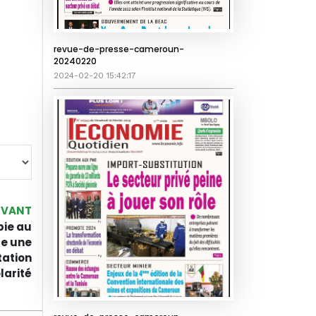
revue-de-presse-cameroun-
20240220
2024-02-20 15:42:17
IVANT
bie au
e une
ation
larité