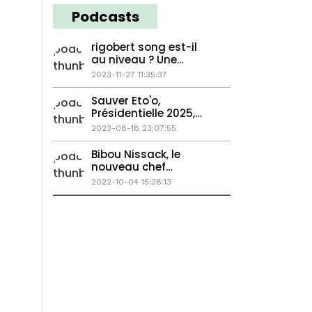
Podcasts
rigobert song est-il
au niveau ? Une
femme bastonnée à
2023-11-27 11:35:37
mort, Georges Weah
passe la main...
Sauver Eto'o,
Présidentielle 2025,
Chirugie plastique en
2023-08-18 23:07:55
Afrique
Bibou Nissack, le
nouveau chef
balengou...
2022-10-04 15:28:13