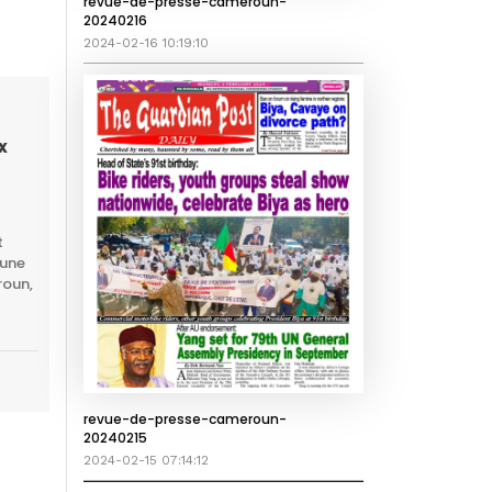
revue-de-presse-cameroun-
20240216
2024-02-16 10:19:10
x
t
’une
roun,
revue-de-presse-cameroun-
20240215
2024-02-15 07:14:12