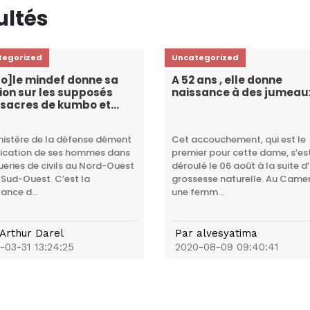
ultés
tegorized
Uncategorized
o]le mindef donne sa
A 52 ans , elle donne
ion sur les supposés
naissance à des jumeau
sacres de kumbo et
ngue
nistère de la défense dément
Cet accouchement, qui est le
lication de ses hommes dans
premier pour cette dame, s’es
ueries de civils au Nord-Ouest
déroulé le 06 août à la suite d
 Sud-Ouest. C’est la
grossesse naturelle. Au Came
ance d...
une femm...
Arthur Darel
Par
alvesyatima
-03-31 13:24:25
2020-08-09 09:40:41