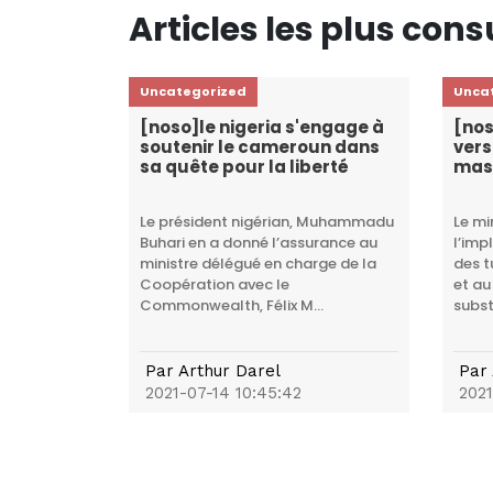
Articles les plus cons
Uncategorized
Unca
[noso]le nigeria s'engage à
[nos
soutenir le cameroun dans
vers
sa quête pour la liberté
mas
mbo
Le président nigérian, Muhammadu
Le mi
Buhari en a donné l’assurance au
l’imp
ministre délégué en charge de la
des t
Coopération avec le
et au
Commonwealth, Félix M...
subst
Par
Arthur Darel
Par
2021-07-14 10:45:42
2021