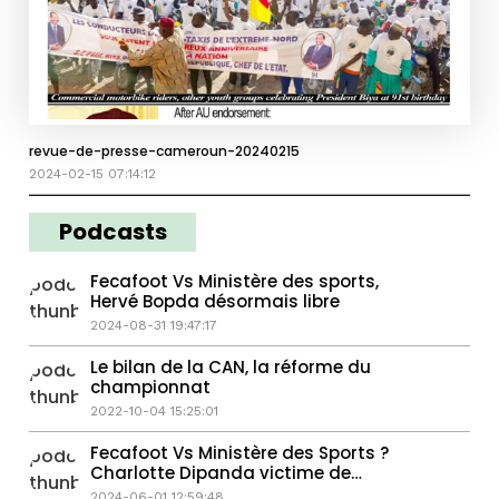
revue-de-presse-cameroun-20240215
2024-02-15 07:14:12
Podcasts
Fecafoot Vs Ministère des sports,
Hervé Bopda désormais libre
2024-08-31 19:47:17
Le bilan de la CAN, la réforme du
championnat
2022-10-04 15:25:01
Fecafoot Vs Ministère des Sports ?
Charlotte Dipanda victime de
violences conjugales ?
2024-06-01 12:59:48