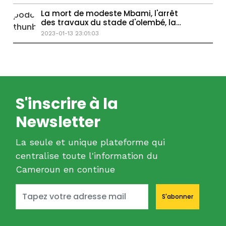
La mort de modeste Mbami, l'arrêt
des travaux du stade d'olembé, la
pénurie de carburant à Yaoundé.
2023-01-13 23:01:03
S'inscrire à la
Newsletter
La seule et unique plateforme qui
centralise toute l'information du
Cameroun en continue
S'abonner