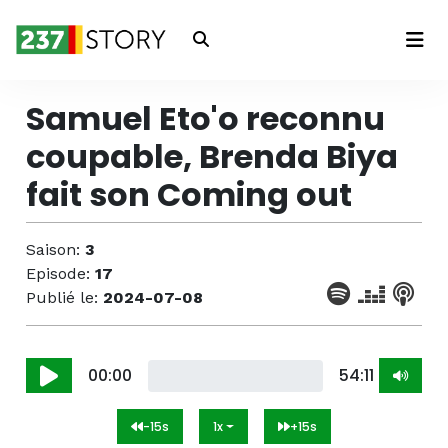
Connexion
Samuel Eto'o reconnu
coupable, Brenda Biya
fait son Coming out
Saison:
3
Episode:
17
Publié le:
2024-07-08
00:00
54:11
-15s
1x
+15s