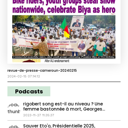
revue-de-presse-cameroun-20240215
2024-02-15 07:14:12
Podcasts
rigobert song est-il au niveau ? Une
femme bastonnée à mort, Georges
Weah passe la main...
2023-11-27 11:35:37
Sauver Eto'o, Présidentielle 2025,