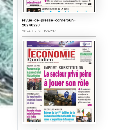
revue-de-presse-cameroun-
20240220
2024-02-20 15:42:17
s