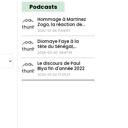
Podcasts
Hommage à Martinez
Zogo, la réaction de
son rédacteur en chef
2023-01-28 11:59:57
Diomaye Faye à la
tète du Sénégal,
Cameroun vers la
2024-03-30 09:47:14
baisse de l'inflation ?
Le discours de Paul
Biya fin d'année 2022
2023-01-02 17:01:27