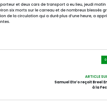
porteur et deux cars de transport a eu lieu, jeudi matin
viron six morts sur le carreau et de nombreux blessés g
on de la circulation qui a duré plus d’une heure, a appr
ntes.
0
ARTICLE SU
Samuel Eto’o reçoit Breel 
à la Fe