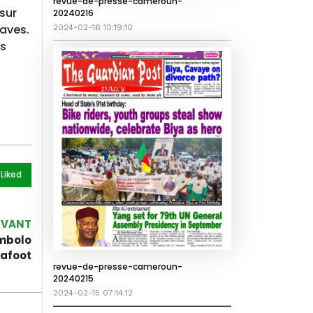
revue-de-presse-cameroun-
 sur
20240216
raves.
2024-02-16 10:19:10
is
 Like
d
IVANT
Embolo
cafoot
revue-de-presse-cameroun-
20240215
2024-02-15 07:14:12