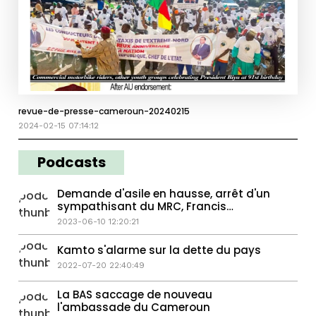
revue-de-presse-cameroun-20240215
2024-02-15 07:14:12
Podcasts
Demande d'asile en hausse, arrêt d'un
sympathisant du MRC, Francis
Ngannou
2023-06-10 12:20:21
Kamto s'alarme sur la dette du pays
2022-07-20 22:40:49
La BAS saccage de nouveau
l'ambassade du Cameroun