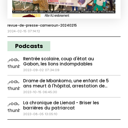
revue-de-presse-cameroun-20240215
2024-02-15 07:14:12
Podcasts
Rentrée scolaire, coup d'état au
Gabon, les lions indompdables
2023-09-02 07:34:09
Drame de Mbankomo, une enfant de 5
ans meurt à l'hôpital, arrestation de
sylvia mbongo
2023-10-15 06:45:30
La chronique de Lienad - Briser les
barrières du patriarcat
2023-08-05 13:05:10