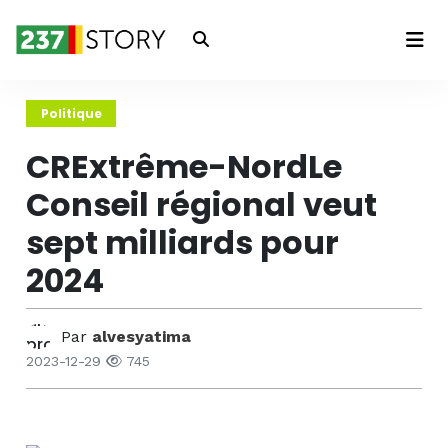
Connexion
Politique
CRExtrême-NordLe
Conseil régional veut
sept milliards pour
2024
Par
alvesyatima
2023-12-29
745