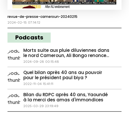
revue-de-presse-cameroun-20240215
2024-02-15 07:14:12
Podcasts
Morts suite aux pluie diluviennes dans
le nord Cameroun, Ali Bongo renonce
à la politique
2024-09-28 00:15:48
Quel bilan après 40 ans au pouvoir
pour le président paul biya ?
2022-11-04 15:41:11
Bilan du RDPC après 40 ans, Yaoundé
à la merci des amas d'immondices
2025-03-29 23:19:49