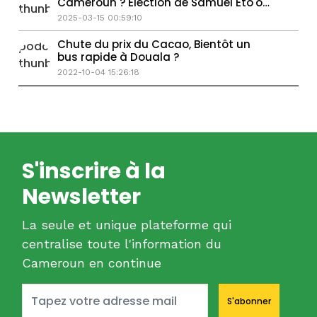
Cameroun ? Election de Samuel Eto'o
au COMEX de la CAF
2025-03-15 00:59:10
Chute du prix du Cacao, Bientôt un
bus rapide à Douala ?
2022-10-04 15:26:18
S'inscrire à la
Newsletter
La seule et unique plateforme qui
centralise toute l'information du
Cameroun en continue
S'abonner