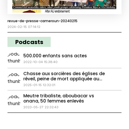
revue-de-presse-cameroun-20240215
2024-02-15 07:14:12
Podcasts
500.000 enfants sans actes
2022-10-04 15:38:40
Chasse aux sorcières des églises de
réveil, peine de mort appliquée au
Congo
2025-01-15 12:32:01
Meutre tribaliste, aboubacar vs
onana, 50 femmes enlevés
2023-05-27 22:32:43