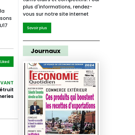
plus d'informations, rendez-
la
vous sur notre site internet
isons
 U17
Savoir plus
Journaux
 Like
d
IVANT
étruit
heries