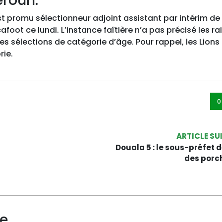
roun.
est promu sélectionneur adjoint assistant par intérim de 
foot ce lundi. L’instance faîtière n’a pas précisé les ra
 sélections de catégorie d’âge. Pour rappel, les Lions
rie.
0
ARTICLE SU
Douala 5 : le sous-préfet d
des porc
re