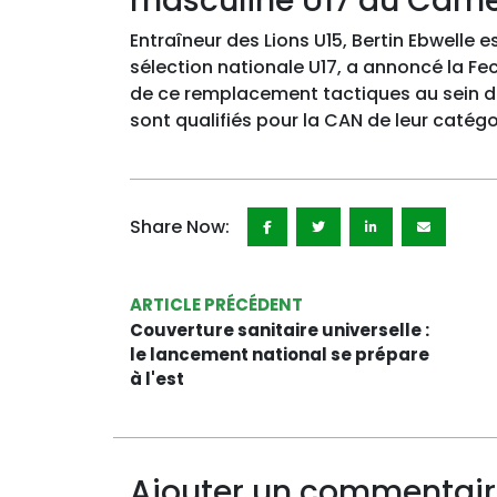
masculine U17 du Came
Entraîneur des Lions U15, Bertin Ebwelle 
sélection nationale U17, a annoncé la Feca
de ce remplacement tactiques au sein des
sont qualifiés pour la CAN de leur catégo
Share Now:
ARTICLE PRÉCÉDENT
Couverture sanitaire universelle :
le lancement national se prépare
à l'est
Ajouter un commentai