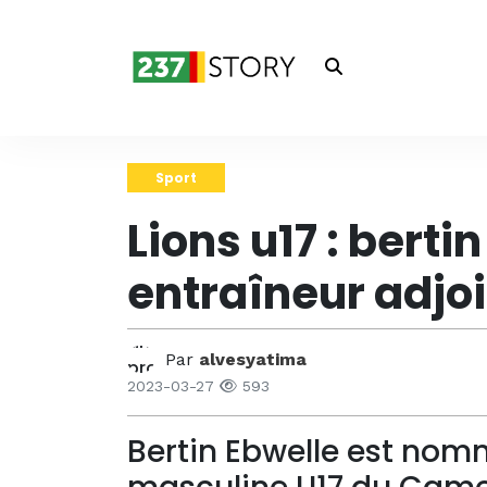
Sport
Lions u17 : bert
entraîneur adjoi
Par
alvesyatima
2023-03-27
593
Bertin Ebwelle est nomm