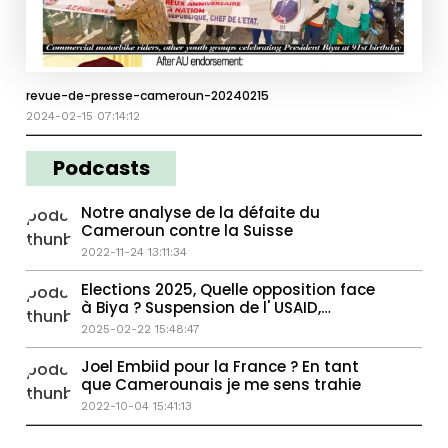
revue-de-presse-cameroun-20240215
2024-02-15 07:14:12
Podcasts
Notre analyse de la défaite du
Cameroun contre la Suisse
2022-11-24 13:11:34
Elections 2025, Quelle opposition face
à Biya ? Suspension de l' USAID,
répercussions pour l'Afrique
2025-02-22 15:48:47
Joel Embiid pour la France ? En tant
que Camerounais je me sens trahie
2022-10-04 15:41:13