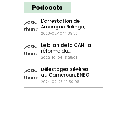
Podcasts
L'arrestation de
Amougou Belinga,
Bamoun vs Tikar, la
2023-02-10 14:39:33
fin Yango au
Cameroun ?
Le bilan de la CAN, la
réforme du
championnat
2022-10-04 15:25:01
Délestages sévères
au Cameroun, ENEO
réclame 18 milliards à
2024-02-25 19:50:06
l'Etat