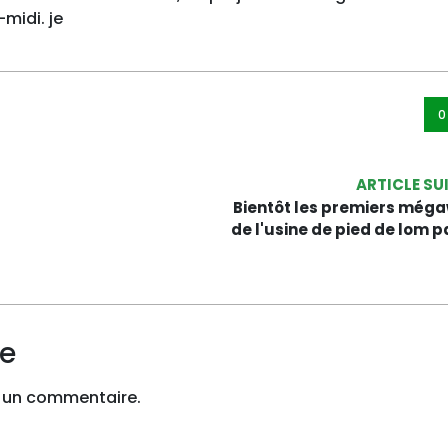
midi. je
0
ARTICLE SU
Bientôt les premiers még
de l'usine de pied de lom 
re
 un commentaire.