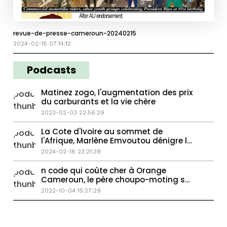
revue-de-presse-cameroun-20240215
2024-02-15 07:14:12
Podcasts
Matinez zogo, l'augmentation des prix
du carburants et la vie chère
2023-02-03 22:56:29
La Cote d'Ivoire au sommet de
l'Afrique, Marlène Emvoutou dénigre la
1ère dame du Cameroun
2024-02-16 23:21:39
n code qui coûte cher à Orange
Cameroun, le père choupo-moting se
lâche
2022-10-04 15:27:29