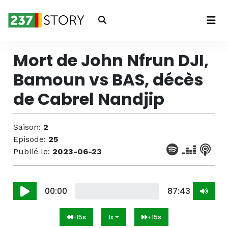
Connexion
Mort de John Nfrun DJI,
Bamoun vs BAS, décès
de Cabrel Nandjip
Saison:
2
Episode:
25
Publié le:
2023-06-23
00:00
87:43
-15s
1x
+15s