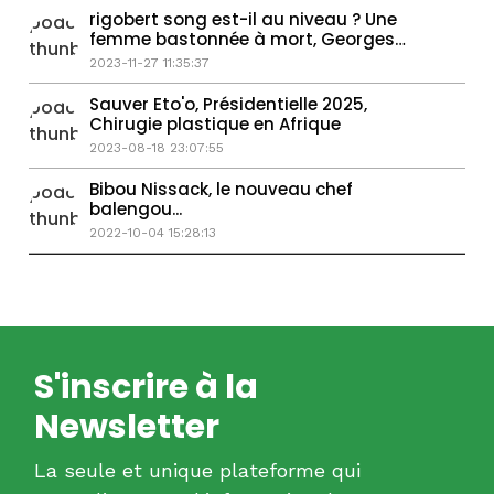
rigobert song est-il au niveau ? Une
femme bastonnée à mort, Georges
Weah passe la main...
2023-11-27 11:35:37
Sauver Eto'o, Présidentielle 2025,
Chirugie plastique en Afrique
2023-08-18 23:07:55
Bibou Nissack, le nouveau chef
balengou...
2022-10-04 15:28:13
S'inscrire à la
Newsletter
La seule et unique plateforme qui