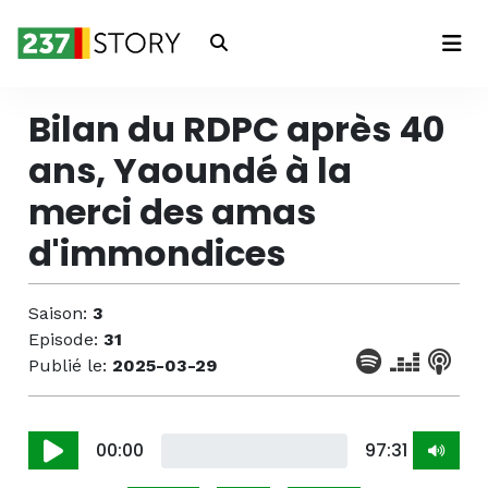
Connexion
Bilan du RDPC après 40
ans, Yaoundé à la
merci des amas
d'immondices
Saison:
3
Episode:
31
Publié le:
2025-03-29
00:00
97:31