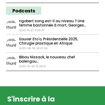
Podcasts
rigobert song est-il au niveau ? Une
femme bastonnée à mort, Georges
Weah passe la main...
2023-11-27 11:35:37
Sauver Eto'o, Présidentielle 2025,
Chirugie plastique en Afrique
2023-08-18 23:07:55
Bibou Nissack, le nouveau chef
balengou...
2022-10-04 15:28:13
S'inscrire à la