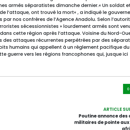
mmes armés séparatistes dimanche dernier.« Un soldat e
 de l’attaque, ont trouvé la mort« , a indiqué le gouvern
és par nos confrères de l’Agence Anadolu. Selon l’autorit
erroristes sécessionnistes » lourdement armés sont ven
 dans cette région après l’attaque. Voisine du Nord-Oue
is des attaques récurrentes perpétrées par des séparat
its humains qui appellent à un règlement pacifique du
te guerre vers les régions francophones qui, jusque ici
0
ARTICLE SU
Poutine annonce des 
militaires de pointe aux 
afr