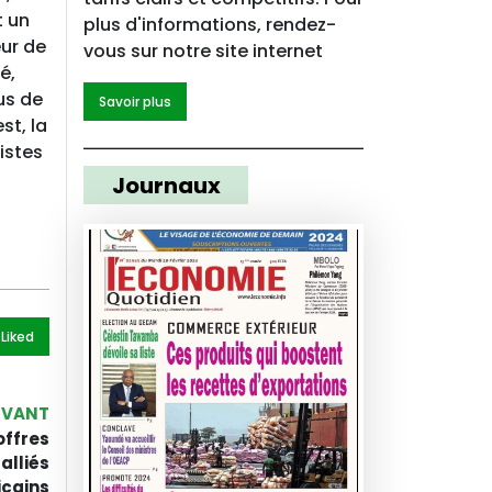
t un
plus d'informations, rendez-
eur de
vous sur notre site internet
é,
us de
Savoir plus
st, la
istes
Journaux
 Like
d
IVANT
offres
alliés
icains