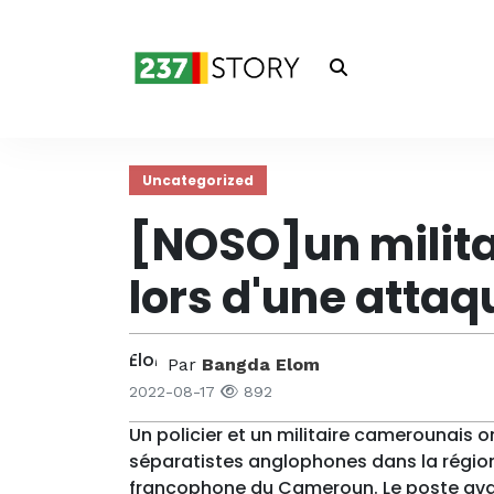
Uncategorized
[NOSO]un militai
lors d'une attaq
Par
Bangda Elom
2022-08-17
892
Un policier et un militaire camerounais
séparatistes anglophones dans la région
francophone du Cameroun. Le poste ava