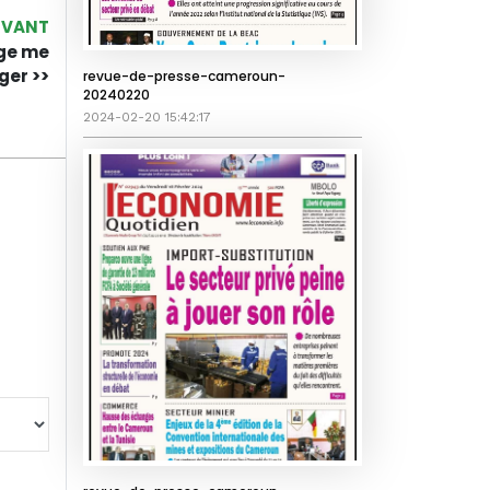
IVANT
age me
er >>
revue-de-presse-cameroun-
20240220
2024-02-20 15:42:17