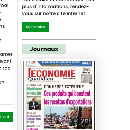
 mai
plus d'informations, rendez-
e
vous sur notre site internet
e
ens
Savoir plus
n
Journaux
ntamer
 avant
hirac
en
 Like
d