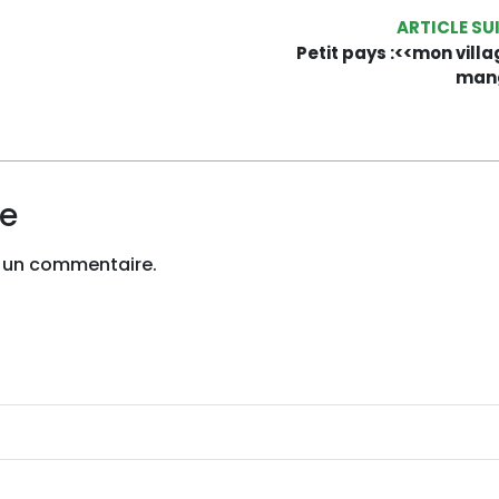
ARTICLE SU
Petit pays :<<mon vill
mang
re
 un commentaire.