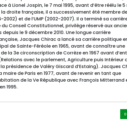
ce à Lionel Jospin, le 7 mai 1995, avant d’être réélu le 5
 la droite française, il a successivement été membre d
76-2002) et de l’UMP (2002-2007). Il a terminé sa carrièr
du Conseil Constitutionnel, privilège réservé aux anci
lus depuis le 9 décembre 2010. Une longue carrière
rançaise, Jacques Chirac a lancé sa carrière politique e
cipal de Sainte-Féréole en 1965, avant de connaître une
é de la 3e circonscription de Corrèze en 1967 avant d’e
1 (Relations avec le parlement, Agriculture puis Intérieur
 la présidence de Valéry Giscard d’Estaing). Jacques C
la maire de Paris en 1977, avant de revenir en tant que
abitation de la Ve République avec François Mitterrand 
en 1995.
0