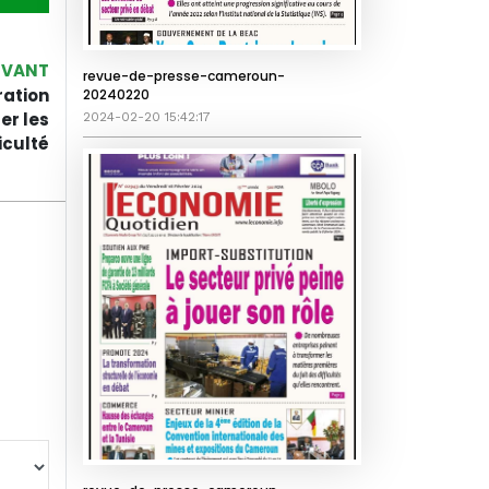
IVANT
revue-de-presse-cameroun-
ration
20240220
er les
2024-02-20 15:42:17
iculté