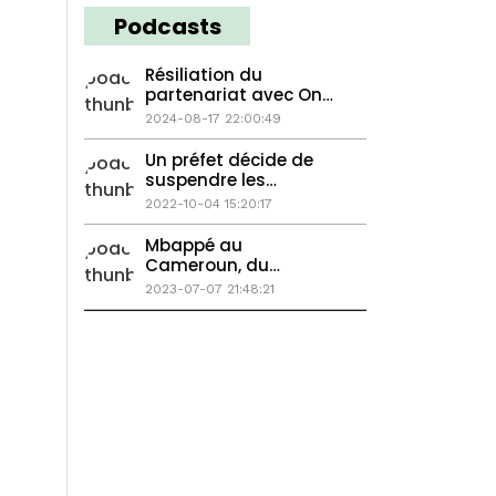
Podcasts
Résiliation du
partenariat avec One
All Sports, Le CNC
2024-08-17 22:00:49
frappe les médias
camerounais
Un préfet décide de
suspendre les
salaires des
2022-10-04 15:20:17
enseignants...
Mbappé au
Cameroun, du
nouveau sur l'affaire
2023-07-07 21:48:21
martinez, les emeutes
à cause des immigrés
?