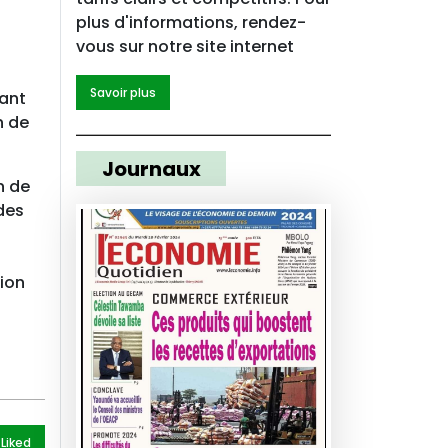
plus d'informations, rendez-
vous sur notre site internet
Savoir plus
iant
n de
Journaux
n de
des
tion
 Like
d