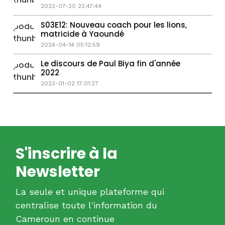
japoma...
2022-07-20 22:47:44
S03E12: Nouveau coach pour les lions,
matricide à Yaoundé
2024-04-14 05:12:59
Le discours de Paul Biya fin d'année
2022
2023-01-02 17:01:27
S'inscrire à la
Newsletter
La seule et unique plateforme qui
centralise toute l'information du
Cameroun en continue