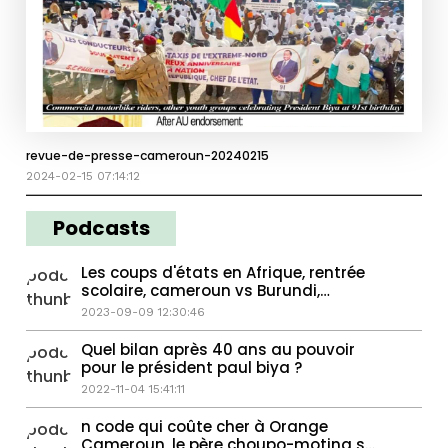
revue-de-presse-cameroun-20240215
2024-02-15 07:14:12
Podcasts
Les coups d'états en Afrique, rentrée
scolaire, cameroun vs Burundi,
réseaux sociaux
2023-09-09 12:30:46
Quel bilan après 40 ans au pouvoir
pour le président paul biya ?
2022-11-04 15:41:11
n code qui coûte cher à Orange
Cameroun, le père choupo-moting se