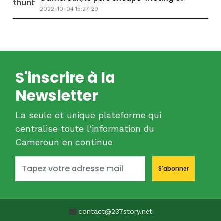
lâche
2022-10-04 15:27:29
S'inscrire à la
Newsletter
La seule et unique plateforme qui
centralise toute l'information du
Cameroun en continue
S'abonner
contact@237story.net