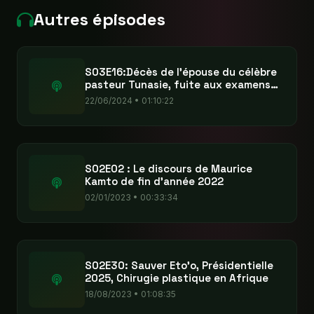
Autres épisodes
S03E16:Décès de l'épouse du célèbre
pasteur Tunasie, fuite aux examens
officiels du Cameroun
22/06/2024 • 01:10:22
S02E02 : Le discours de Maurice
Kamto de fin d'année 2022
02/01/2023 • 00:33:34
S02E30: Sauver Eto'o, Présidentielle
2025, Chirugie plastique en Afrique
18/08/2023 • 01:08:35