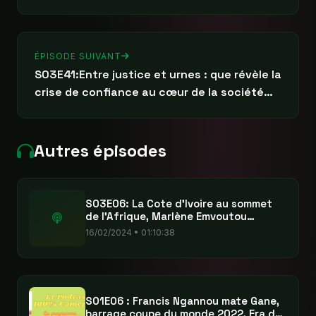
ÉPISODE SUIVANT
S03E41:Entre justice et urnes : que révèle la
crise de confiance au cœur de la société
camerounaise
Autres épisodes
S03E06: La Cote d'Ivoire au sommet
de l'Afrique, Marlène Emvoutou
dénigre la 1ère dame du Cameroun
16/02/2024 • 01:10:38
S01E06 : Francis Ngannou mate Gane,
barrage coupe du monde 2022, Era de