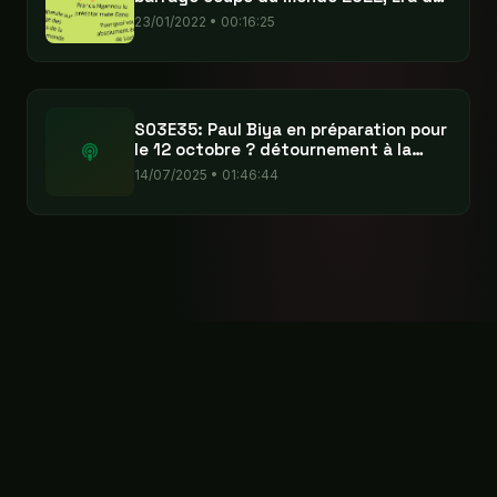
locko
23/01/2022 • 00:16:25
S03E35: Paul Biya en préparation pour
le 12 octobre ? détournement à la
Fecafoot ?
14/07/2025 • 01:46:44