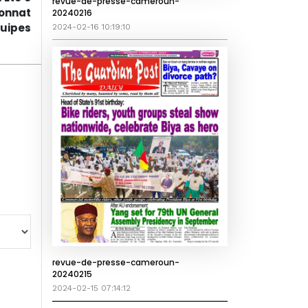
revue-de-presse-cameroun-
onnat
20240216
quipes
2024-02-16 10:19:10
revue-de-presse-cameroun-
20240215
2024-02-15 07:14:12