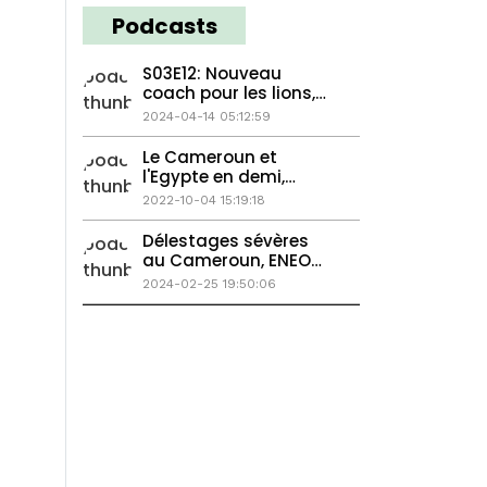
Podcasts
S03E12: Nouveau
coach pour les lions,
matricide à Yaoundé
2024-04-14 05:12:59
Le Cameroun et
l'Egypte en demi,
Nadal le plus grand ?
2022-10-04 15:19:18
Délestages sévères
au Cameroun, ENEO
réclame 18 milliards à
2024-02-25 19:50:06
l'Etat