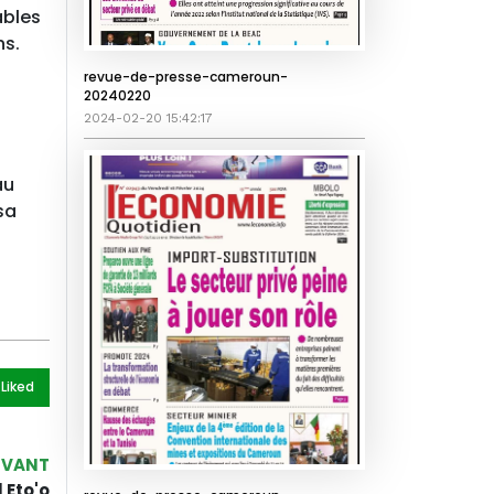
ables
ns.
revue-de-presse-cameroun-
20240220
2024-02-20 15:42:17
au
sa
 Like
d
IVANT
 Eto'o