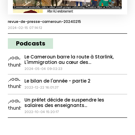
revue-de-presse-cameroun-20240215
2024-02-15 07:14:12
Podcasts
Le Cameroun barre la route à Starlink,
L'immigration au cœur des
préoccupations
2024-05-04 09:02:23
Le bilan de l'année - partie 2
2023-12-22 16:01:37
Un préfet décide de suspendre les
salaires des enseignants...
2022-10-04 15:20:17