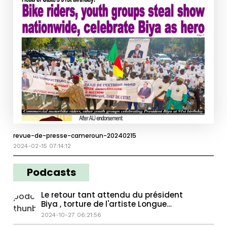
revue-de-presse-cameroun-20240215
2024-02-15 07:14:12
Podcasts
Le retour tant attendu du président
Biya , torture de l'artiste Longue
Longue
2024-10-27 06:21:56