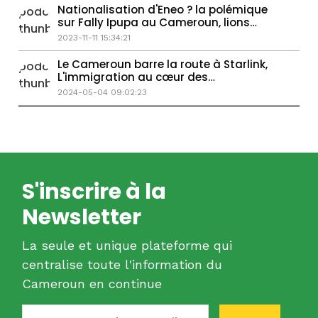
Nationalisation d'Eneo ? la polémique
sur Fally Ipupa au Cameroun, lions
indompdables
2023-11-11 15:34:21
Le Cameroun barre la route à Starlink,
L'immigration au cœur des
préoccupations
2024-05-04 09:02:23
S'inscrire à la
Newsletter
La seule et unique plateforme qui
centralise toute l'information du
Cameroun en continue