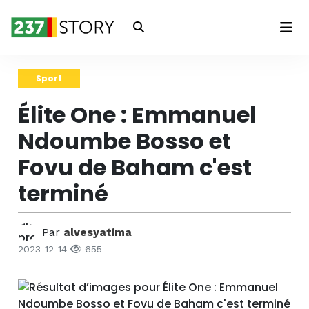
Connexion
Sport
Élite One : Emmanuel
Ndoumbe Bosso et
Fovu de Baham c'est
terminé
Par
alvesyatima
2023-12-14
655