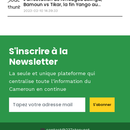
Bamoun vs Tikar, la fin Yango au
Cameroun ?
2023-02-10 14:39:33
S'inscrire à la
Newsletter
La seule et unique plateforme qui
centralise toute l'information du
Cameroun en continue
S'abonner
contact@237story.net